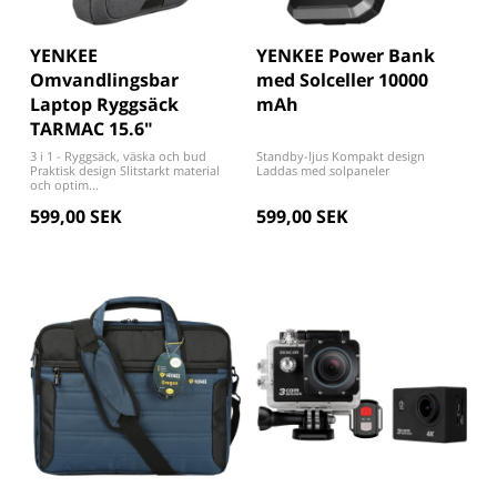
YENKEE
YENKEE Power Bank
Omvandlingsbar
med Solceller 10000
Laptop Ryggsäck
mAh
TARMAC 15.6"
3 i 1 - Ryggsäck, väska och bud
Standby-ljus Kompakt design
Praktisk design Slitstarkt material
Laddas med solpaneler
och optim...
599,00 SEK
599,00 SEK