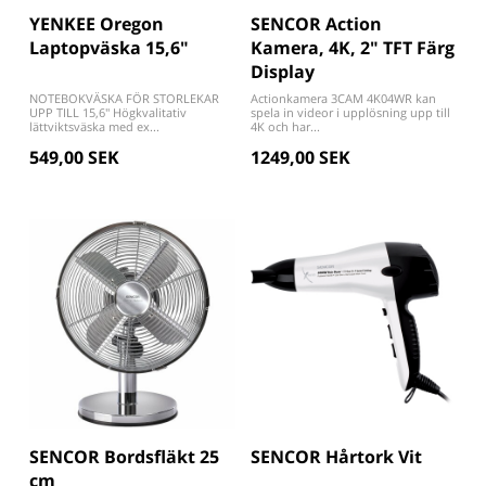
YENKEE Oregon
SENCOR Action
Laptopväska 15,6"
Kamera, 4K, 2" TFT Färg
Display
NOTEBOKVÄSKA FÖR STORLEKAR
Actionkamera 3CAM 4K04WR kan
UPP TILL 15,6" Högkvalitativ
spela in videor i upplösning upp till
lättviktsväska med ex...
4K och har...
549,00 SEK
1249,00 SEK
SENCOR Bordsfläkt 25
SENCOR Hårtork Vit
cm