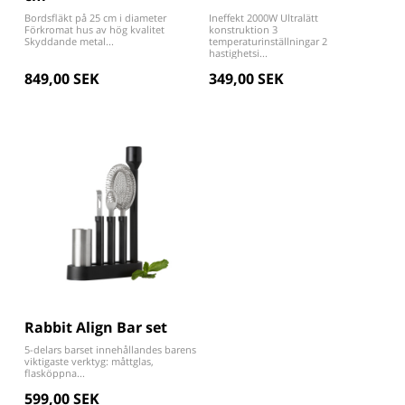
Bordsfläkt på 25 cm i diameter
Ineffekt 2000W Ultralätt
Förkromat hus av hög kvalitet
konstruktion 3
Skyddande metal...
temperaturinställningar 2
hastighetsi...
849,00 SEK
349,00 SEK
Rabbit Align Bar set
5-delars barset innehållandes barens
viktigaste verktyg: måttglas,
flasköppna...
599,00 SEK