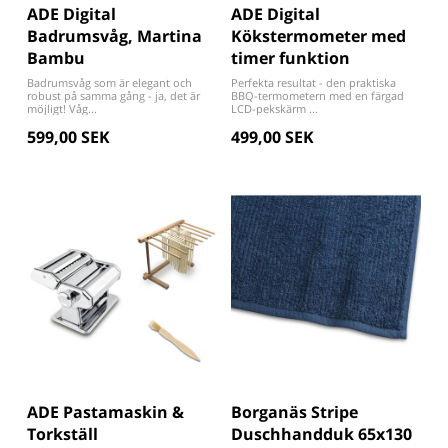
ADE Digital
ADE Digital
Badrumsvåg, Martina
Kökstermometer med
Bambu
timer funktion
Badrumsvåg som är elegant och
Perfekta resultat - den praktiska
robust på samma gång - ja, det är
BBQ-termometern med en färgad
möjligt! Våg...
LCD-pekskärm ...
599,00 SEK
499,00 SEK
ADE Pastamaskin &
Borganäs Stripe
Torkställ
Duschhandduk 65x130