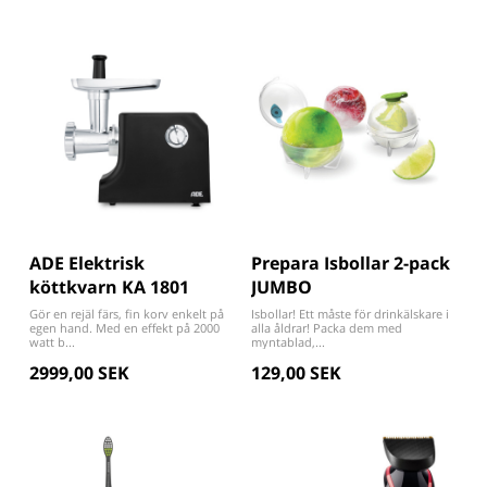
ADE Elektrisk
Prepara Isbollar 2-pack
köttkvarn KA 1801
JUMBO
Gör en rejäl färs, fin korv enkelt på
Isbollar! Ett måste för drinkälskare i
egen hand. Med en effekt på 2000
alla åldrar! Packa dem med
watt b...
myntablad,...
2999,00 SEK
129,00 SEK