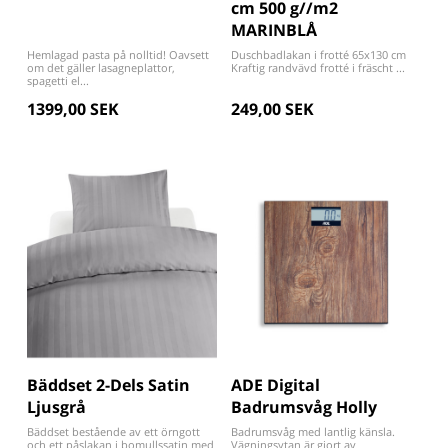
cm 500 g//m2
MARINBLÅ
Hemlagad pasta på nolltid! Oavsett
Duschbadlakan i frotté 65x130 cm
om det gäller lasagneplattor,
Kraftig randvävd frotté i fräscht ...
spagetti el...
1399,00 SEK
249,00 SEK
Bäddset 2-Dels Satin
ADE Digital
Ljusgrå
Badrumsvåg Holly
Bäddset bestående av ett örngott
Badrumsvåg med lantlig känsla.
och ett påslakan i bomullssatin med
Vägningsytan är gjort av