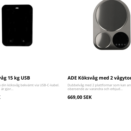
åg 15 kg USB
ADE Köksvåg med 2 vågyto
da din köksvåg bekvämt via USB-C-kabel.
Dubbelvåg med 2 plattformar som kan a
r gjor...
oberoende av varandra och erbjud...
K
669,00 SEK