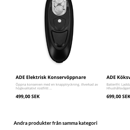
ADE Elektrisk Konservöppnare
ADE Köksv
Öppna konserven med en knapptryckning. illverkad av
Batterifri: Lad
högkvalitativt rostfritt ...
Hhushållsvågen ä
499,00 SEK
699,00 SE
Andra produkter från samma kategori