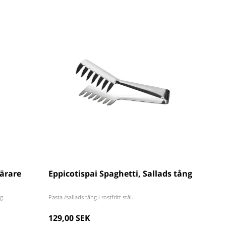
kärare
Eppicotispai Spaghetti, Sallads tång
g.
Pasta /sallads tång i rostfritt stål.
129,00 SEK