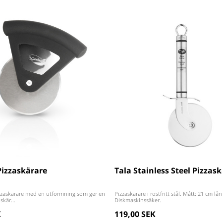
Pizzaskärare
Tala Stainless Steel Pizzas
zzaskärare med en utformning som ger en
Pizzaskärare i rostfritt stål. Mått: 21 cm lån
skär...
Diskmaskinssäker.
K
119,00 SEK