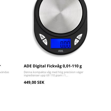
r
ADE Digital Fickvåg 0,01-110 g
nvändas
Denna kompakta våg med hög precision väger
ingredienser upp till 110 gram i 1...
449,00 SEK