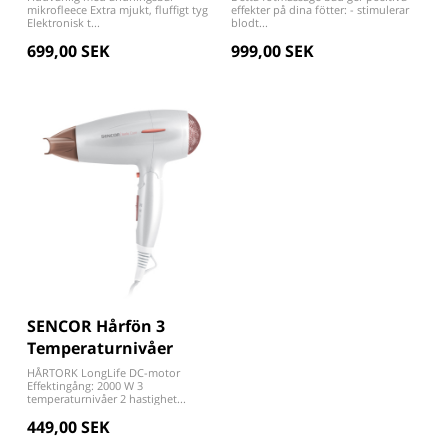
mikrofleece Extra mjukt, fluffigt tyg
effekter på dina fötter: - stimulerar
Elektronisk t...
blodt...
699,00 SEK
999,00 SEK
SENCOR Hårfön 3
Temperaturnivåer
HÅRTORK LongLife DC-motor
Effektingång: 2000 W 3
temperaturnivåer 2 hastighet...
449,00 SEK