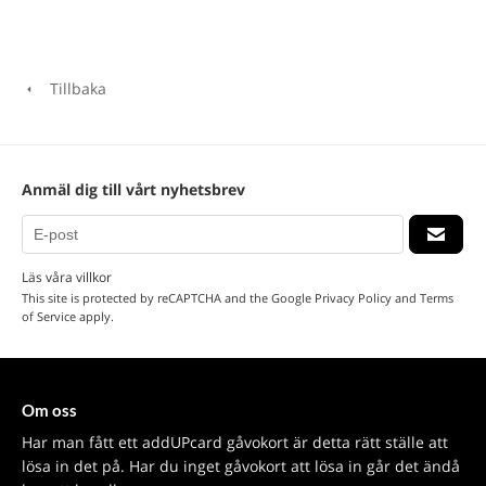
Tillbaka
Anmäl dig till vårt nyhetsbrev
Läs våra villkor
This site is protected by reCAPTCHA and the Google
Privacy Policy
and
Terms
of Service
apply.
Om oss
Har man fått ett addUPcard gåvokort är detta rätt ställe att
lösa in det på. Har du inget gåvokort att lösa in går det ändå