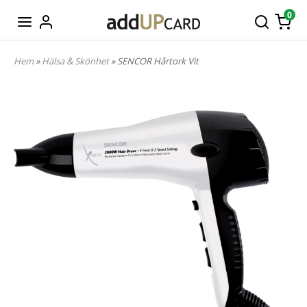
0
Hem
»
Hälsa & Skönhet
» SENCOR Hårtork Vit