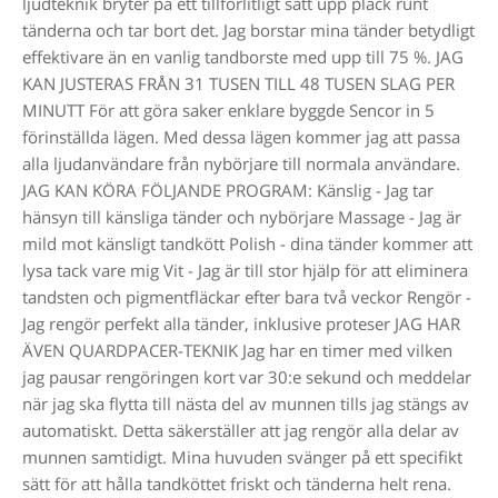
ljudteknik bryter på ett tillförlitligt sätt upp plack runt
tänderna och tar bort det. Jag borstar mina tänder betydligt
effektivare än en vanlig tandborste med upp till 75 %. JAG
KAN JUSTERAS FRÅN 31 TUSEN TILL 48 TUSEN SLAG PER
MINUTT För att göra saker enklare byggde Sencor in 5
förinställda lägen. Med dessa lägen kommer jag att passa
alla ljudanvändare från nybörjare till normala användare.
JAG KAN KÖRA FÖLJANDE PROGRAM: Känslig - Jag tar
hänsyn till känsliga tänder och nybörjare Massage - Jag är
mild mot känsligt tandkött Polish - dina tänder kommer att
lysa tack vare mig Vit - Jag är till stor hjälp för att eliminera
tandsten och pigmentfläckar efter bara två veckor Rengör -
Jag rengör perfekt alla tänder, inklusive proteser JAG HAR
ÄVEN QUARDPACER-TEKNIK Jag har en timer med vilken
jag pausar rengöringen kort var 30:e sekund och meddelar
när jag ska flytta till nästa del av munnen tills jag stängs av
automatiskt. Detta säkerställer att jag rengör alla delar av
munnen samtidigt. Mina huvuden svänger på ett specifikt
sätt för att hålla tandköttet friskt och tänderna helt rena.