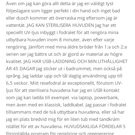
Även om jag kan göra allt detta är jag en väldigt tyst
följeslagare som ligger perfekt i din hand och inget bad
eller dusch kommer att överraska mig eftersom jag är
vattentät. JAG KAN STERILISERA HUVUDEN Jag har ett
speciellt UV-ljus inbyggt i fodralet för att rengöra mina
utbytbara huvuden inom 8 minuter, även efter varje
rengöring. Jämfört med mina äldre bröder från 1:a och 2:a
serien ser jag bättre ut och är gjord av material av högre
kvalitet. JAG HAR USB-LADDNING OCH MIN UTHÅLLIGHET
ÄR 45 DAGAR Jag sticker ut i badrummet, men också på
språng. Jag laddar upp och tål daglig användning upp till
6,5 veckor. Mitt resefodral är exceptionellt, förutom UV-
ljus för att sterilisera huvudena har jag en USB-kontakt
som jag kan ladda till exempel. via laptop, powerbank,
men även med en klassisk, laddkabel. Jag passar i fodralet
tillsammans med de två utbytbara huvudena, eller så har
jag en plats bredvid mig för en liten tub med tandkräm
istället för ett av huvudena. HUVUDSAKLIGA FÖRDELAR 5
förinställda program för rengöring och regenerering