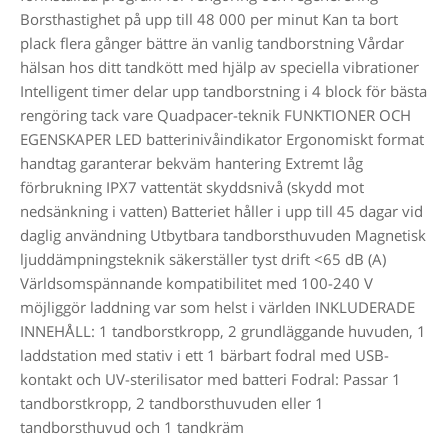
Borsthastighet på upp till 48 000 per minut Kan ta bort
plack flera gånger bättre än vanlig tandborstning Vårdar
hälsan hos ditt tandkött med hjälp av speciella vibrationer
Intelligent timer delar upp tandborstning i 4 block för bästa
rengöring tack vare Quadpacer-teknik FUNKTIONER OCH
EGENSKAPER LED batterinivåindikator Ergonomiskt format
handtag garanterar bekväm hantering Extremt låg
förbrukning IPX7 vattentät skyddsnivå (skydd mot
nedsänkning i vatten) Batteriet håller i upp till 45 dagar vid
daglig användning Utbytbara tandborsthuvuden Magnetisk
ljuddämpningsteknik säkerställer tyst drift <65 dB (A)
Världsomspännande kompatibilitet med 100-240 V
möjliggör laddning var som helst i världen INKLUDERADE
INNEHÅLL: 1 tandborstkropp, 2 grundläggande huvuden, 1
laddstation med stativ i ett 1 bärbart fodral med USB-
kontakt och UV-sterilisator med batteri Fodral: Passar 1
tandborstkropp, 2 tandborsthuvuden eller 1
tandborsthuvud och 1 tandkräm