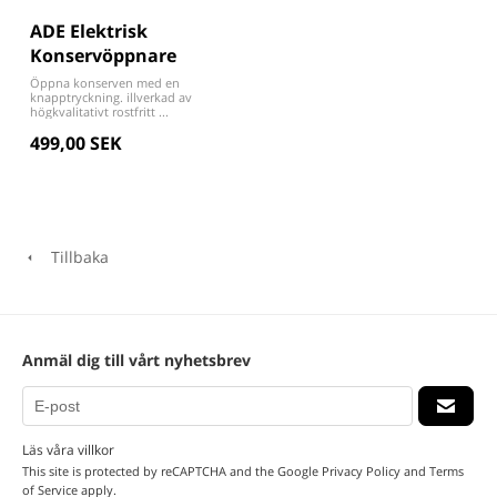
ADE Elektrisk
Konservöppnare
Öppna konserven med en
knapptryckning. illverkad av
högkvalitativt rostfritt ...
499,00 SEK
Tillbaka
Anmäl dig till vårt nyhetsbrev
Läs våra villkor
This site is protected by reCAPTCHA and the Google
Privacy Policy
and
Terms
of Service
apply.