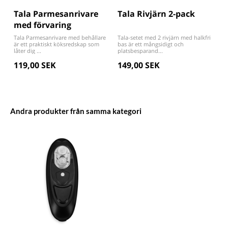
Tala Parmesanrivare
Tala Rivjärn 2-pack
med förvaring
Tala Parmesanrivare med behållare
Tala-setet med 2 rivjärn med halkfri
är ett praktiskt köksredskap som
bas är ett mångsidigt och
låter dig ...
platsbesparand...
119,00 SEK
149,00 SEK
Andra produkter från samma kategori