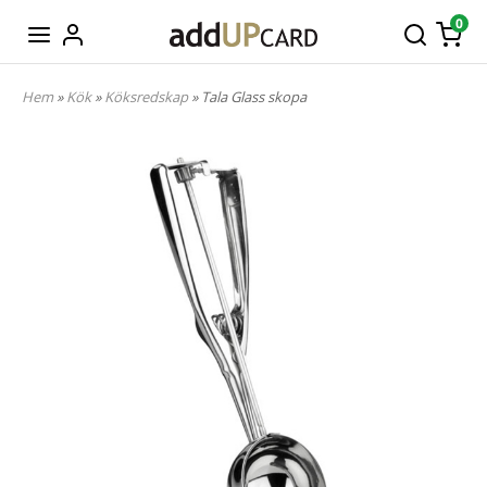
0
Hem
»
Kök
»
Köksredskap
» Tala Glass skopa