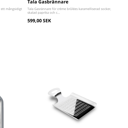
Tala Gasbrännare
r ett mångsidigt
Tala Gasrännare för crème brûlées karamelliserad socker,
skalad paprika och c...
599,00 SEK