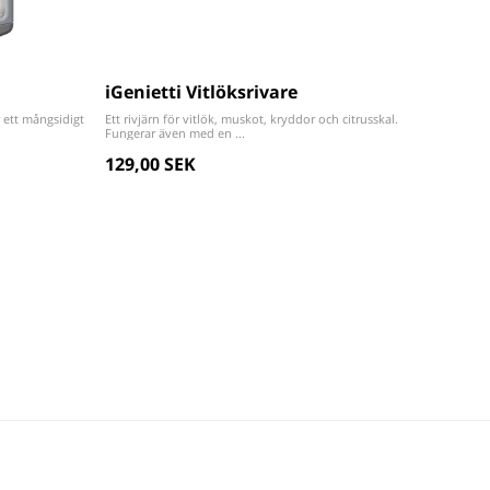
iGenietti Vitlöksrivare
r ett mångsidigt
Ett rivjärn för vitlök, muskot, kryddor och citrusskal.
Fungerar även med en ...
129,00 SEK