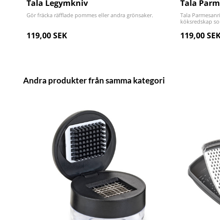
Tala Legymkniv
Tala Parm
Gör fräcka räfflade pommes eller andra grönsaker.
Tala Parmesanri
köksredskap som 
119,00 SEK
119,00 SE
Andra produkter från samma kategori