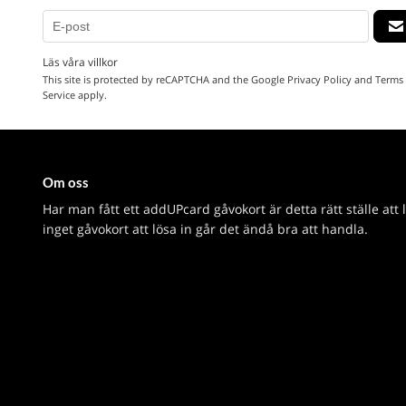
Läs våra villkor
This site is protected by reCAPTCHA and the Google
Privacy Policy
and
Terms 
Service
apply.
Om oss
Har man fått ett addUPcard gåvokort är detta rätt ställe att 
inget gåvokort att lösa in går det ändå bra att handla.