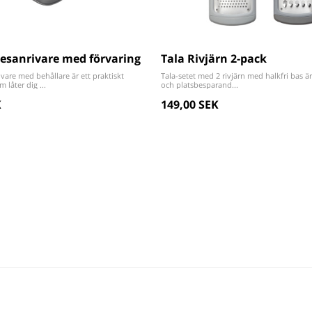
esanrivare med förvaring
Tala Rivjärn 2-pack
vare med behållare är ett praktiskt
Tala-setet med 2 rivjärn med halkfri bas ä
låter dig ...
och platsbesparand...
K
149,00 SEK