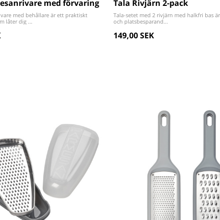
esanrivare med förvaring
Tala Rivjärn 2-pack
vare med behållare är ett praktiskt
Tala-setet med 2 rivjärn med halkfri bas ä
låter dig ...
och platsbesparand...
K
149,00 SEK