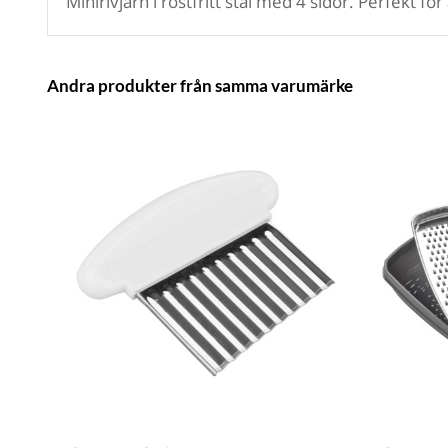
Minirivjärn i rostfritt stål med 4 sidor. Perfekt 
Andra produkter från samma varumärke