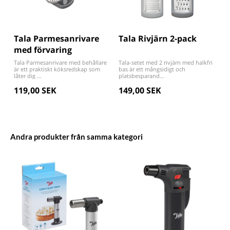
Tala Parmesanrivare
Tala Rivjärn 2-pack
med förvaring
Tala Parmesanrivare med behållare
Tala-setet med 2 rivjärn med halkfri
är ett praktiskt köksredskap som
bas är ett mångsidigt och
låter dig ...
platsbesparand...
119,00 SEK
149,00 SEK
Andra produkter från samma kategori