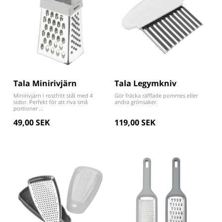
Tala Minirivjärn
Tala Legymkniv
Minirivjärn i rostfritt stål med 4
Gör fräcka räfflade pommes eller
sidor. Perfekt för att riva små
andra grönsaker.
portioner ...
49,00 SEK
119,00 SEK