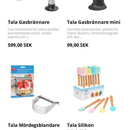
Tala Gasbrännare
Tala Gasbrännare mini
Tala Gasrännare för crème brûlées
Tala Mini Gasbrännare, perfekt för
karamelliserad socker, skalad
Crème Brulee's, citronmarängpajer
paprika och c...
och skal...
599,00 SEK
99,00 SEK
Tala Mördegsblandare
Tala Silikon