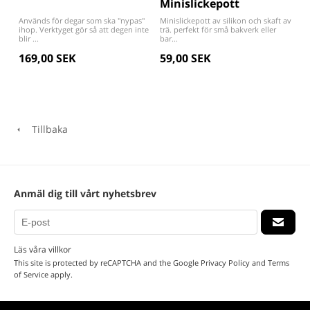
Minislickepott
Används för degar som ska "nypas"
Minislickepott av silikon och skaft av
ihop. Verktyget gör så att degen inte
trä. perfekt för små bakverk eller
blir ...
bar...
169,00 SEK
59,00 SEK
Tillbaka
Anmäl dig till vårt nyhetsbrev
Läs våra villkor
This site is protected by reCAPTCHA and the Google
Privacy Policy
and
Terms
of Service
apply.