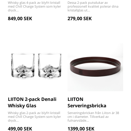
Whisky glas 4-pack av blyfri kristall
Dessa 2-pack putsdukar av
med Chill Charge System som kyler
professionell kvalitet polerar dina
dryck...
kristallglas ut...
849,00 SEK
279,00 SEK
LIITON 2-pack Denali
LIITON
Whisky Glas
Serveringsbricka
Whisky glas 2-pack av blyfri kristall
Serveringsbrickan från Liiton är 38
med Chill Charge System som kyler
cm i diameter. Tillverkad av
dryck...
fulnarvsläde...
499,00 SEK
1399,00 SEK