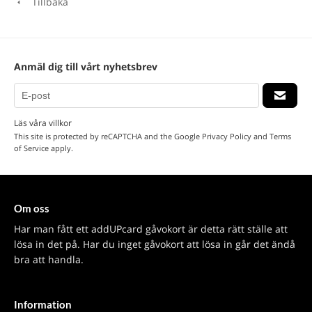
Tillbaka
Anmäl dig till vårt nyhetsbrev
Läs våra villkor
This site is protected by reCAPTCHA and the Google
Privacy Policy
and
Terms
of Service
apply.
Om oss
Har man fått ett addUPcard gåvokort är detta rätt ställe att
lösa in det på. Har du inget gåvokort att lösa in går det ändå
bra att handla.
Information