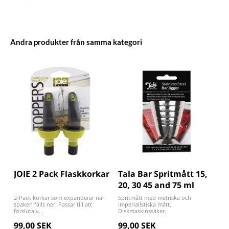
Andra produkter från samma kategori
JOIE 2 Pack Flaskkorkar
Tala Bar Spritmått 15,
20, 30 45 and 75 ml
2-Pack korkar som expanderar när
Spritmått med metriska och
spaken fälls ner. Passar till att
imperialistiska mått.
försluta v...
Diskmaskinssäker.
99,00 SEK
99,00 SEK