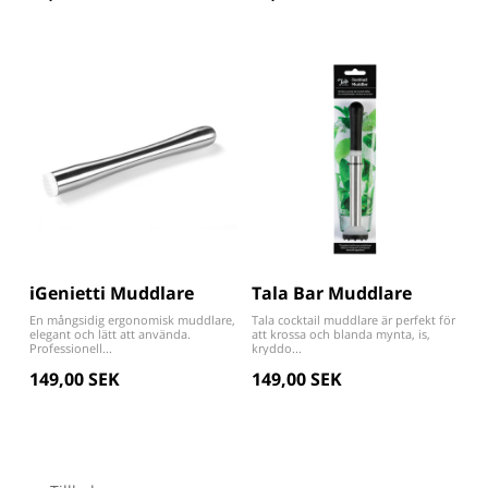
iGenietti Muddlare
Tala Bar Muddlare
En mångsidig ergonomisk muddlare,
Tala cocktail muddlare är perfekt för
elegant och lätt att använda.
att krossa och blanda mynta, is,
Professionell...
kryddo...
149,00 SEK
149,00 SEK