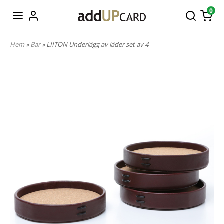
0
Hem
»
Bar
» LIITON Underlägg av läder set av 4