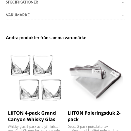
SPECIFIKATIONER
VARUMÄRKE
Andra produkter från samma varumärke
LIITON 4-pack Grand
LIITON Poleringsduk 2-
Canyon Whisky Glas
pack
Whisky glas 4-pack av blyfri kristall
Dessa 2-pack putsdukar av
med Chill Charge System som kyler
professionell kvalitet polerar dina