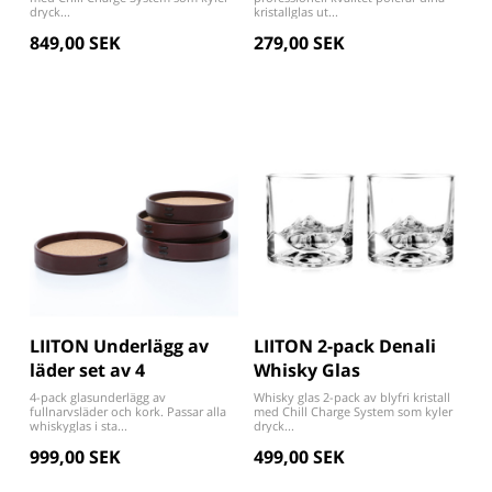
dryck...
kristallglas ut...
849,00 SEK
279,00 SEK
LIITON Underlägg av
LIITON 2-pack Denali
läder set av 4
Whisky Glas
4-pack glasunderlägg av
Whisky glas 2-pack av blyfri kristall
fullnarvsläder och kork. Passar alla
med Chill Charge System som kyler
whiskyglas i sta...
dryck...
999,00 SEK
499,00 SEK