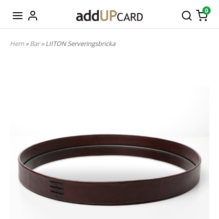
0
Hem
»
Bar
» LIITON Serveringsbricka