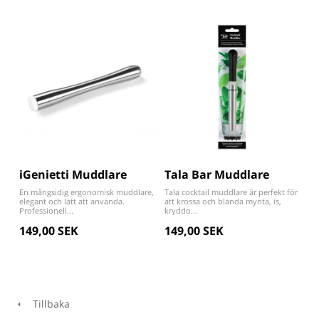
iGenietti Muddlare
Tala Bar Muddlare
En mångsidig ergonomisk muddlare,
Tala cocktail muddlare är perfekt för
elegant och lätt att använda.
att krossa och blanda mynta, is,
Professionell...
kryddo...
149,00 SEK
149,00 SEK
Tillbaka