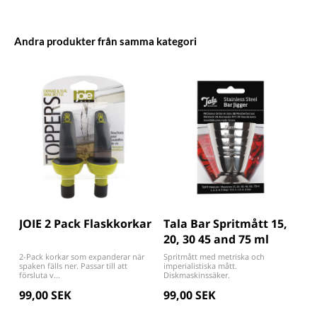
Andra produkter från samma kategori
JOIE 2 Pack Flaskkorkar
Tala Bar Spritmått 15,
20, 30 45 and 75 ml
2-Pack korkar som expanderar när
Spritmått med metriska och
spaken fälls ner. Passar till att
imperialistiska mått.
försluta v...
Diskmaskinssäker.
99,00 SEK
99,00 SEK