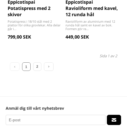
Eppicotispai
Eppicotispai
Potatispress med 2
Ravioliform med kavel,
skivor
12 runda hål
Potatispress i 18/10 stål med 2
Ravioliform av aluminium med 12
plattor för olika grovlekar. Alla delar
runda hål samt en kavel av bok.
går i...
Formen gör ra...
799,00 SEK
449,00 SEK
Sida 1 av 2
2
1
Anmäl dig till vårt nyhetsbrev