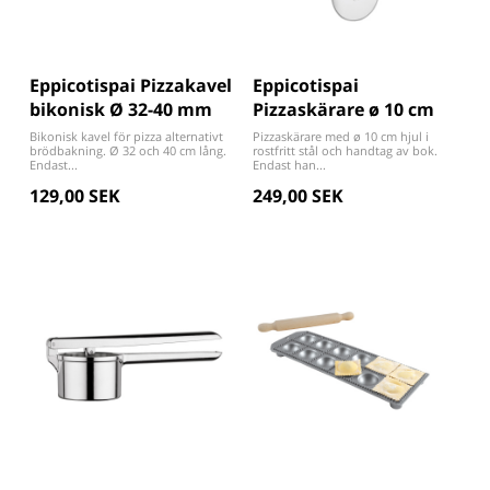
Eppicotispai Pizzakavel
Eppicotispai
bikonisk Ø 32-40 mm
Pizzaskärare ø 10 cm
Bikonisk kavel för pizza alternativt
Pizzaskärare med ø 10 cm hjul i
brödbakning. Ø 32 och 40 cm lång.
rostfritt stål och handtag av bok.
Endast...
Endast han...
129,00 SEK
249,00 SEK