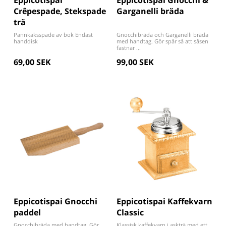
Eppicotispai
Eppicotispai Gnocchi &
Crêpespade, Stekspade
Garganelli bräda
trä
Pannkaksspade av bok Endast
Gnocchibräda och Garganelli bräda
handdisk
med handtag. Gör spår så att såsen
fastnar ...
69,00 SEK
99,00 SEK
Eppicotispai Gnocchi
Eppicotispai Kaffekvarn
paddel
Classic
Gnocchibräda med handtag. Gör
Klassisk kaffekvarn i askträ med ett