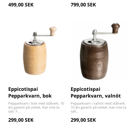
499,00 SEK
799,00 SEK
Eppicotispai
Eppicotispai
Pepparkvarn, bok
Pepparkvarn, valnöt
Pepparkvarn i bok med stålverk. 10
Pepparkvarn i valnöt med stålverk.
års garanti på verket. Kan inte ta
10 års garanti på verket. Kan inte ta
salt. F...
salt...
299,00 SEK
299,00 SEK