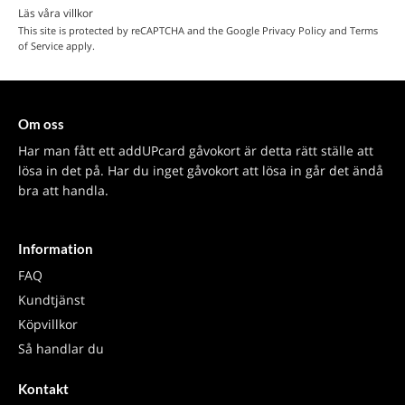
Läs våra villkor
This site is protected by reCAPTCHA and the Google
Privacy Policy
and
Terms
of Service
apply.
Om oss
Har man fått ett addUPcard gåvokort är detta rätt ställe att
lösa in det på. Har du inget gåvokort att lösa in går det ändå
bra att handla.
Information
FAQ
Kundtjänst
Köpvillkor
Så handlar du
Kontakt