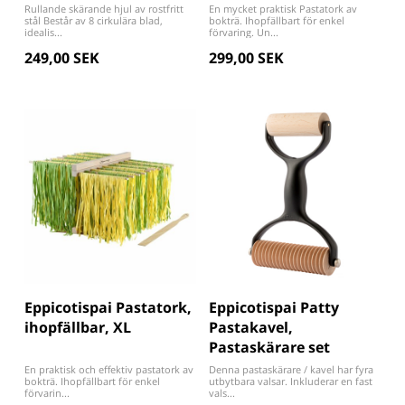
Rullande skärande hjul av rostfritt
En mycket praktisk Pastatork av
stål Består av 8 cirkulära blad,
bokträ. Ihopfällbart för enkel
idealis...
förvaring. Un...
249,00 SEK
299,00 SEK
Eppicotispai Pastatork,
Eppicotispai Patty
ihopfällbar, XL
Pastakavel,
Pastaskärare set
En praktisk och effektiv pastatork av
Denna pastaskärare / kavel har fyra
bokträ. Ihopfällbart för enkel
utbytbara valsar. Inkluderar en fast
förvarin...
vals...