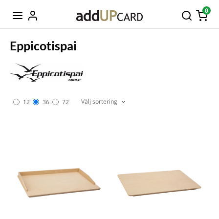
0
Eppicotispai
Välj sortering
12
36
72