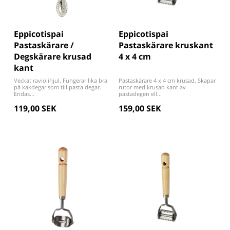
Eppicotispai
Eppicotispai
Pastaskärare /
Pastaskärare kruskant
Degskärare krusad
4 x 4 cm
kant
Veckat raviolihjul. Fungerar lika bra
Pastaskärare 4 x 4 cm krusad. Skapar
på kakdegar som till pasta degar.
rutor med krusad kant av
Endas...
pastadegen ell...
119,00 SEK
159,00 SEK