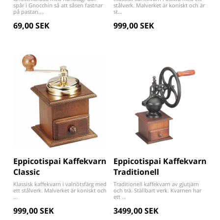
spår i Gnocchin så att såsen fastnar
stålverk. Malverket är koniskt och är
på pastan....
st...
69,00 SEK
999,00 SEK
Eppicotispai Kaffekvarn
Eppicotispai Kaffekvarn
Classic
Traditionell
Klassisk kaffekvarn i valnötsfärg med
Traditionell kaffekvarn av gjutjärn
ett stålverk. Malverket är koniskt och
och trä. Ställbart verk. Kvarnen har
...
ett ...
999,00 SEK
3499,00 SEK