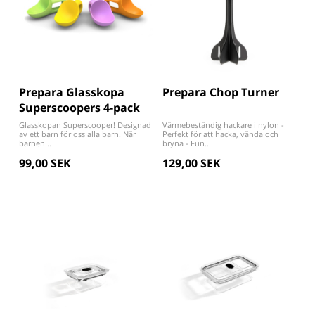
Prepara Glasskopa
Prepara Chop Turner
Superscoopers 4-pack
Glasskopan Superscooper! Designad
Värmebeständig hackare i nylon -
av ett barn för oss alla barn. När
Perfekt för att hacka, vända och
barnen...
bryna - Fun...
99,00 SEK
129,00 SEK