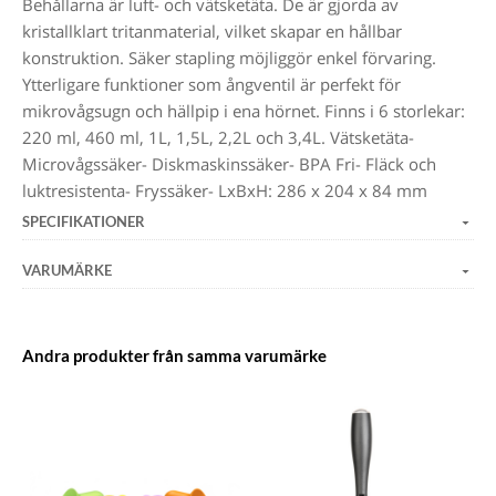
Behållarna är luft- och vätsketäta. De är gjorda av
kristallklart tritanmaterial, vilket skapar en hållbar
konstruktion. Säker stapling möjliggör enkel förvaring.
Ytterligare funktioner som ångventil är perfekt för
mikrovågsugn och hällpip i ena hörnet. Finns i 6 storlekar:
220 ml, 460 ml, 1L, 1,5L, 2,2L och 3,4L. Vätsketäta-
Microvågssäker- Diskmaskinssäker- BPA Fri- Fläck och
luktresistenta- Fryssäker- LxBxH: 286 x 204 x 84 mm
SPECIFIKATIONER
VARUMÄRKE
Andra produkter från samma varumärke