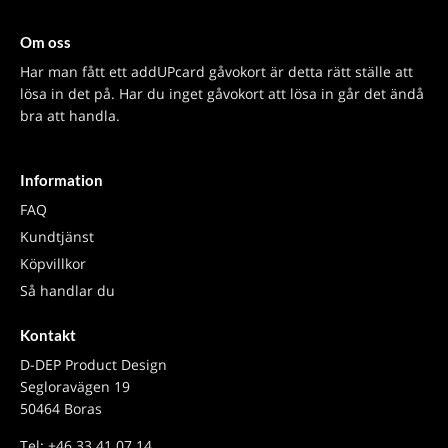
Om oss
Har man fått ett addUPcard gåvokort är detta rätt ställe att
lösa in det på. Har du inget gåvokort att lösa in går det ändå
bra att handla.
Information
FAQ
Kundtjänst
Köpvillkor
Så handlar du
Kontakt
D-DEP Product Design
Segloravägen 19
50464 Boras
Tel: +46 33 41 07 14