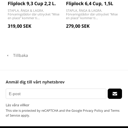
Fliplock 9,3 Cup 2,2 L.
Fliplock 6,4 Cup, 1,5L
STAPLA, ÅNGA & LAGRA.
STAPLA, ÅNGA & LAGRA.
Förvaringslådor där uttrycket "Mise
Förvaringslådor där uttrycket "Mise
en place" kommer ti...
en place" kommer ti...
319,00 SEK
279,00 SEK
Tillbaka
Anmäl dig till vårt nyhetsbrev
Läs våra villkor
This site is protected by reCAPTCHA and the Google
Privacy Policy
and
Terms
of Service
apply.